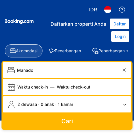
IDR
Daftarkan properti Anda
Daftar
Login
Akomodasi
Penerbangan
Penerbangan + Ho
Waktu check-in
—
Waktu check-out
2 dewasa · 0 anak · 1 kamar
Cari