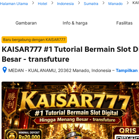
KAI
Halaman Utama
Hotel
Indonesia
Sumatra
Manado
Gambaran
Info & harga
Fasilitas
Baru bergabung dengan KAISAR777
KAISAR777 #1 Tutorial Bermain Slot 
Besar - transfuture
–
MEDAN - KUALANAMU, 20362 Manado, Indonesia
Tampilkan 
Setelah 
memesan, 
semua 
rincian 
akomodasi 
termasuk 
nomor 
telepon 
dan 
alamat 
akan 