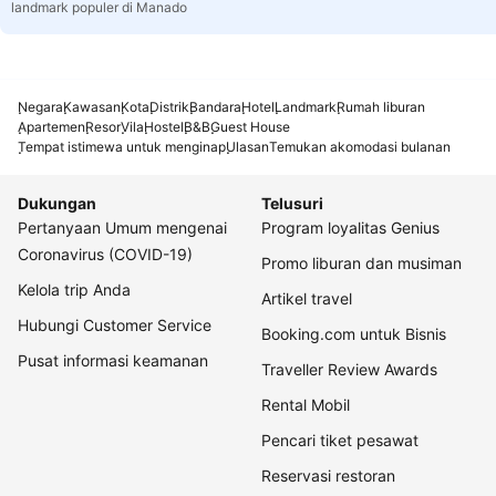
landmark populer di Manado
Negara
Kawasan
Kota
Distrik
Bandara
Hotel
Landmark
Rumah liburan
Apartemen
Resor
Vila
Hostel
B&B
Guest House
Tempat istimewa untuk menginap
Ulasan
Temukan akomodasi bulanan
Dukungan
Telusuri
Pertanyaan Umum mengenai
Program loyalitas Genius
Coronavirus (COVID-19)
Promo liburan dan musiman
Kelola trip Anda
Artikel travel
Hubungi Customer Service
Booking.com untuk Bisnis
Pusat informasi keamanan
Traveller Review Awards
Rental Mobil
Pencari tiket pesawat
Reservasi restoran