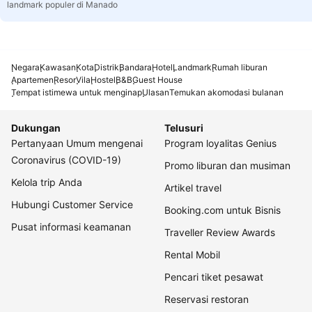
landmark populer di Manado
Negara
Kawasan
Kota
Distrik
Bandara
Hotel
Landmark
Rumah liburan
Apartemen
Resor
Vila
Hostel
B&B
Guest House
Tempat istimewa untuk menginap
Ulasan
Temukan akomodasi bulanan
Dukungan
Telusuri
Pertanyaan Umum mengenai
Program loyalitas Genius
Coronavirus (COVID-19)
Promo liburan dan musiman
Kelola trip Anda
Artikel travel
Hubungi Customer Service
Booking.com untuk Bisnis
Pusat informasi keamanan
Traveller Review Awards
Rental Mobil
Pencari tiket pesawat
Reservasi restoran