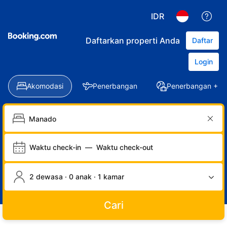
IDR
Daftarkan properti Anda
Daftar
Login
Akomodasi
Penerbangan
Penerbangan + Ho
Waktu check-in
—
Waktu check-out
2 dewasa · 0 anak · 1 kamar
Cari