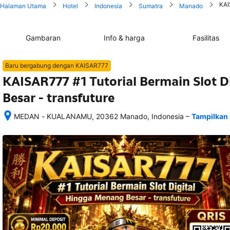
KAI
Halaman Utama
Hotel
Indonesia
Sumatra
Manado
Gambaran
Info & harga
Fasilitas
Baru bergabung dengan KAISAR777
KAISAR777 #1 Tutorial Bermain Slot 
Besar - transfuture
–
MEDAN - KUALANAMU, 20362 Manado, Indonesia
Tampilkan 
Setelah 
memesan, 
semua 
rincian 
akomodasi 
termasuk 
nomor 
telepon 
dan 
alamat 
akan 