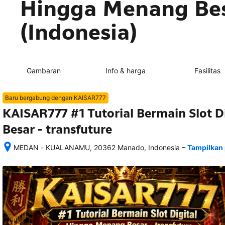
Hingga Menang Besa
(Indonesia)
Gambaran
Info & harga
Fasilitas
Baru bergabung dengan KAISAR777
KAISAR777 #1 Tutorial Bermain Slot 
Besar - transfuture
–
MEDAN - KUALANAMU, 20362 Manado, Indonesia
Tampilkan 
Setelah 
memesan, 
semua 
rincian 
akomodasi 
termasuk 
nomor 