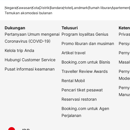
Negara
Kawasan
Kota
Distrik
Bandara
Hotel
Landmark
Rumah liburan
Apartemen
Temukan akomodasi bulanan
Dukungan
Telusuri
Keten
Pertanyaan Umum mengenai
Program loyalitas Genius
Privas
Coronavirus (COVID-19)
Promo liburan dan musiman
Persy
Kelola trip Anda
Artikel travel
Perny
Hubungi Customer Service
Booking.com untuk Bisnis
Masal
Pusat informasi keamanan
Traveller Review Awards
Perny
Mode
Rental Mobil
Perny
Pencari tiket pesawat
Manus
Reservasi restoran
Booking.com untuk Agen
Perjalanan