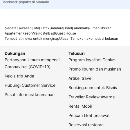
landmark populer di Manado
Negara
Kawasan
Kota
Distrik
Bandara
Hotel
Landmark
Rumah liburan
Apartemen
Resor
Vila
Hostel
B&B
Guest House
Tempat istimewa untuk menginap
Ulasan
Temukan akomodasi bulanan
Dukungan
Telusuri
Pertanyaan Umum mengenai
Program loyalitas Genius
Coronavirus (COVID-19)
Promo liburan dan musiman
Kelola trip Anda
Artikel travel
Hubungi Customer Service
Booking.com untuk Bisnis
Pusat informasi keamanan
Traveller Review Awards
Rental Mobil
Pencari tiket pesawat
Reservasi restoran