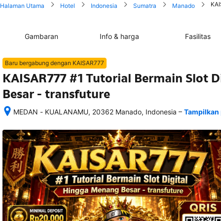
KAI
Halaman Utama
Hotel
Indonesia
Sumatra
Manado
Gambaran
Info & harga
Fasilitas
Baru bergabung dengan KAISAR777
KAISAR777 #1 Tutorial Bermain Slot 
Besar - transfuture
–
MEDAN - KUALANAMU, 20362 Manado, Indonesia
Tampilkan 
Setelah 
memesan, 
semua 
rincian 
akomodasi 
termasuk 
nomor 
telepon 
dan 
alamat 
akan 