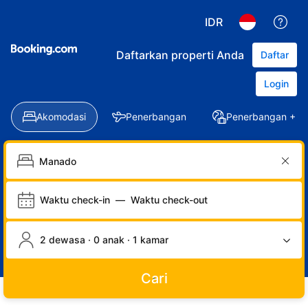
IDR
Daftarkan properti Anda
Daftar
Login
Akomodasi
Penerbangan
Penerbangan + Ho
Waktu check-in
—
Waktu check-out
2 dewasa · 0 anak · 1 kamar
Cari