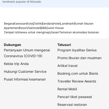
landmark populer di Manado
Negara
Kawasan
Kota
Distrik
Bandara
Hotel
Landmark
Rumah liburan
Apartemen
Resor
Vila
Hostel
B&B
Guest House
Tempat istimewa untuk menginap
Ulasan
Temukan akomodasi bulanan
Dukungan
Telusuri
Pertanyaan Umum mengenai
Program loyalitas Genius
Coronavirus (COVID-19)
Promo liburan dan musiman
Kelola trip Anda
Artikel travel
Hubungi Customer Service
Booking.com untuk Bisnis
Pusat informasi keamanan
Traveller Review Awards
Rental Mobil
Pencari tiket pesawat
Reservasi restoran