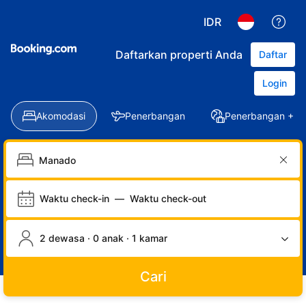
IDR
Daftarkan properti Anda
Daftar
Login
Akomodasi
Penerbangan
Penerbangan + Ho
Waktu check-in
—
Waktu check-out
2 dewasa · 0 anak · 1 kamar
Cari