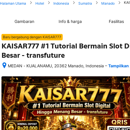
KAI
Halaman Utama
Hotel
Indonesia
Sumatra
Manado
Gambaran
Info & harga
Fasilitas
Baru bergabung dengan KAISAR777
KAISAR777 #1 Tutorial Bermain Slot 
Besar - transfuture
–
MEDAN - KUALANAMU, 20362 Manado, Indonesia
Tampilkan 
Setelah 
memesan, 
semua 
rincian 
akomodasi 
termasuk 
nomor 
telepon 
dan 
alamat 
akan 