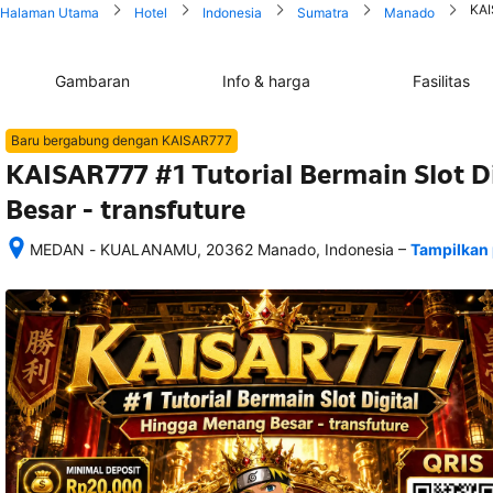
KAI
Halaman Utama
Hotel
Indonesia
Sumatra
Manado
Gambaran
Info & harga
Fasilitas
Baru bergabung dengan KAISAR777
KAISAR777 #1 Tutorial Bermain Slot 
Besar - transfuture
–
MEDAN - KUALANAMU, 20362 Manado, Indonesia
Tampilkan 
Setelah 
memesan, 
semua 
rincian 
akomodasi 
termasuk 
nomor 
telepon 
dan 
alamat 
akan 