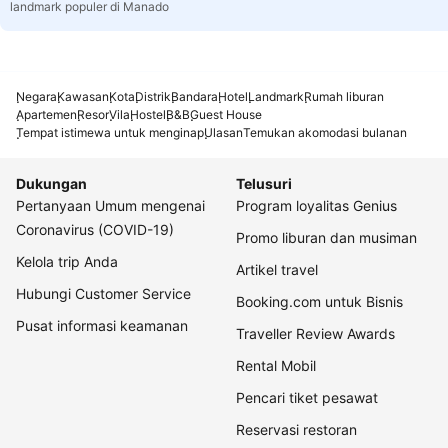
landmark populer di Manado
Negara
Kawasan
Kota
Distrik
Bandara
Hotel
Landmark
Rumah liburan
Apartemen
Resor
Vila
Hostel
B&B
Guest House
Tempat istimewa untuk menginap
Ulasan
Temukan akomodasi bulanan
Dukungan
Telusuri
Pertanyaan Umum mengenai
Program loyalitas Genius
Coronavirus (COVID-19)
Promo liburan dan musiman
Kelola trip Anda
Artikel travel
Hubungi Customer Service
Booking.com untuk Bisnis
Pusat informasi keamanan
Traveller Review Awards
Rental Mobil
Pencari tiket pesawat
Reservasi restoran