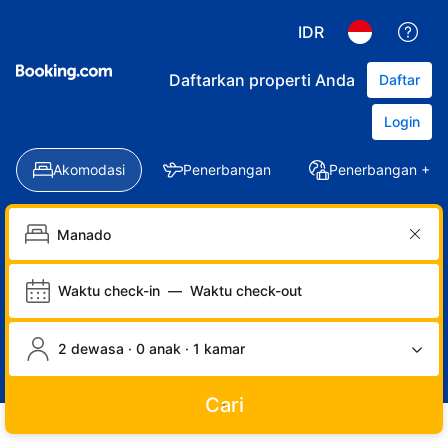
IDR
Daftarkan properti Anda
Daftar
Login
Akomodasi
Penerbangan
Penerbangan + Ho
Waktu check-in
—
Waktu check-out
2 dewasa · 0 anak · 1 kamar
Cari